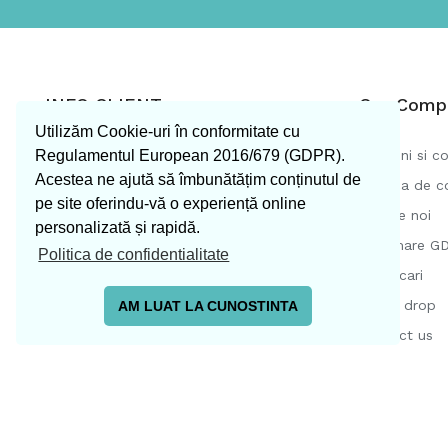
INFO CLIENT
Our Comp
Utilizăm Cookie-uri în conformitate cu
Prices drop
Termeni si co
Regulamentul European 2016/679 (GDPR).
Acestea ne ajută să îmbunătățim conținutul de
New products
Politica de c
pe site oferindu-vă o experiență online
Best sales
Despre noi
personalizată și rapidă.
ANPC
Informare G
Politica de confidentialitate
SOL
Certificari
Prices drop
AM LUAT LA CUNOSTINTA
Contact us