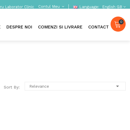
Contul Meu
Language:
u Laborator Clinic
English GB
0
E
DESPRE NOI
COMENZI SI LIVRARE
CONTACT

Relevance
Sort By: