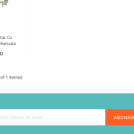
tal Cu
 Manuala
00
of 1 item(s)