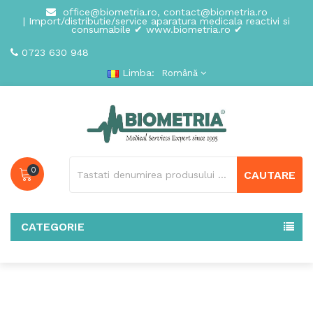
office@biometria.ro, contact@biometria.ro
| Import/distributie/service aparatura medicala reactivi si
consumabile ✔ www.biometria.ro ✔
0723 630 948
Limba:
Română
0
CAUTARE
CATEGORIE