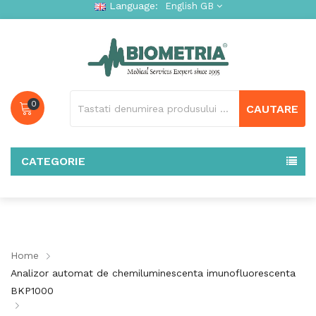
Language:
English GB
0
CAUTARE
CATEGORIE
Home
Analizor automat de chemiluminescenta imunofluorescenta
BKP1000