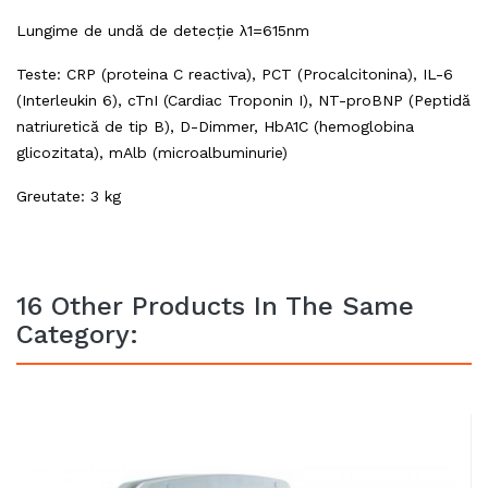
Lungime de undă de detecție λ1=615nm
Teste: CRP (proteina C reactiva), PCT (Procalcitonina), IL-6
(Interleukin 6), cTnI (Cardiac Troponin I), NT-proBNP (Peptidă
natriuretică de tip B), D-Dimmer, HbA1C (hemoglobina
glicozitata), mAlb (microalbuminurie)
Greutate: 3 kg
16 Other Products In The Same
Category: