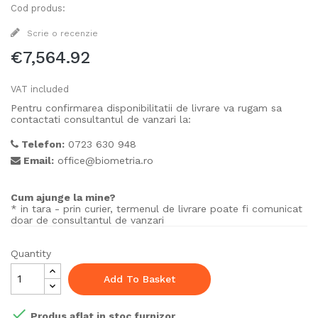
Cod produs:
Scrie o recenzie
€7,564.92
VAT included
Pentru confirmarea disponibilitatii de livrare va rugam sa
contactati consultantul de vanzari la:
Telefon:
0723 630 948
Email:
office@biometria.ro
Cum ajunge la mine?
* in tara - prin curier, termenul de livrare poate fi comunicat
doar de consultantul de vanzari
Quantity
Add To Basket

Produs aflat in stoc furnizor